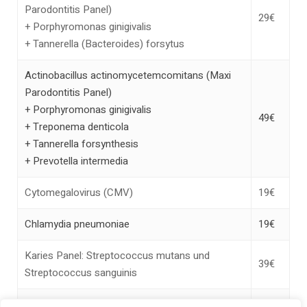
Parodontitis Panel)
29€
+ Porphyromonas ginigivalis
+ Tannerella (Bacteroides) forsytus
Actinobacillus actinomycetemcomitans (Maxi
Parodontitis Panel)
+ Porphyromonas ginigivalis
49€
+ Treponema denticola
+ Tannerella forsynthesis
+ Prevotella intermedia
Cytomegalovirus (CMV)
19€
Chlamydia pneumoniae
19€
Karies Panel: Streptococcus mutans und
39€
Streptococcus sanguinis
Total Bacteria Load (Realtime)
39€