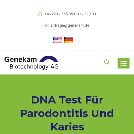
+49 203 / 555 858 -31 / 32 / 33
anfrage@genekam.de
Toggle
navigat
DNA Test Für
Parodontitis Und
Karies